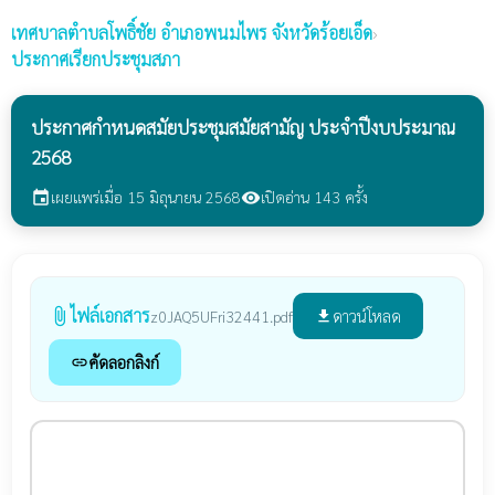
เทศบาลตำบลโพธิ์ชัย
อำเภอพนมไพร จังหวัดร้อยเอ็ด
›
ประกาศเรียกประชุมสภา
ประกาศกำหนดสมัยประชุมสมัยสามัญ ประจำปีงบประมาณ
2568
เผยแพร่เมื่อ 15 มิถุนายน 2568
เปิดอ่าน 143 ครั้ง
event
visibility
ไฟล์เอกสาร
attach_file
ดาวน์โหลด
z0JAQ5UFri32441.pdf
file_download
คัดลอกลิงก์
link