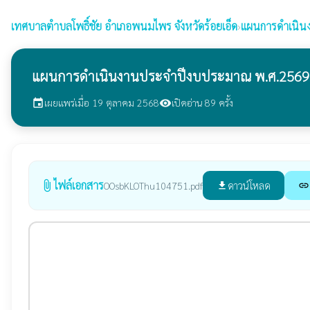
เทศบาลตำบลโพธิ์ชัย
อำเภอพนมไพร จังหวัดร้อยเอ็ด
›
แผนการดำเนิน
แผนการดำเนินงานประจำปีงบประมาณ พ.ศ.2569
เผยแพร่เมื่อ 19 ตุลาคม 2568
เปิดอ่าน 89 ครั้ง
event
visibility
ไฟล์เอกสาร
attach_file
ดาวน์โหลด
OOsbKLOThu104751.pdf
file_download
link