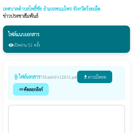
เทศบาลตำบลโพธิ์ชัย
อำเภอพนมไพร จังหวัดร้อยเอ็ด
›
ข่าวประชาสัมพันธ์
ไฟล์แนบเอกสาร
เปิดอ่าน 52 ครั้ง
visibility
ไฟล์เอกสาร
attach_file
ดาวน์โหลด
T5EablhFri12831.pdf
file_download
คัดลอกลิงก์
link