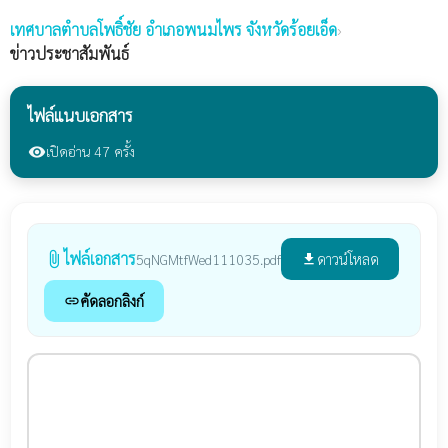
เทศบาลตำบลโพธิ์ชัย
อำเภอพนมไพร จังหวัดร้อยเอ็ด
›
ข่าวประชาสัมพันธ์
ไฟล์แนบเอกสาร
เปิดอ่าน 47 ครั้ง
visibility
ไฟล์เอกสาร
attach_file
ดาวน์โหลด
5qNGMtfWed111035.pdf
file_download
คัดลอกลิงก์
link