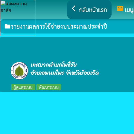
arrow_back_ios
mail
กลับหน้าแรก
เมนู
รายงานผลการใช้จ่ายงบประมาณประจำปี
folder
เทศบาลตำบลโพธิ์ชัย
อำเภอพนมไพร จังหวัดร้อยเอ็ด
ผู้ดูแลระบบ
พัฒนาระบบ