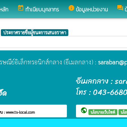
today
info
forum
หลัก
ทำเนียบบุคลากร
ข้อมูลหน่วยงาน
ข
ประกาศรายชื่อผู้ชนะการเสนอราคา
ไปรษณีย์อิเล็กทรอนิกส์กลาง (อีเมลกลาง) :
saraban@p
อีเมลกลาง : sa
โทร : 043-668
อ็ด
public
บ :
www.ts-local.com
นโยบายเว็บไซต์
นโย