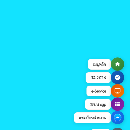
home
เมนูหลัก
verified
ITA 2026
desktop_windows
e-Service
view_list
ระบบ egp
แชทกับหน่วยงาน