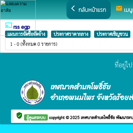
arrow_back_ios
mail
กลับหน้าแรก
เมนู
cast
rss egp
แผนการจัดซื้อจัดจ้าง
ประกาศราคากลาง
ประกาศเชิญชวน
1 - 0 (ทั้งหมด 0 รายการ)
ที่อยู่
เทศบาลตำบลโพธิ์ชัย
อำเภอพนมไพร จังหวัดร้อยเ
verified_user
ผู้ดูแลระบบ
copyright © 2025
เทศบาลตำบลโพธิ์ชัย
พัฒนาระบ