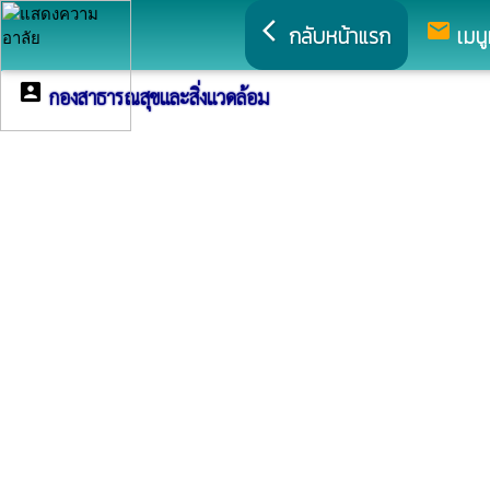
arrow_back_ios
mail
กลับหน้าแรก
เมนู
account_box
กองสาธารณสุขและสิ่งแวดล้อม