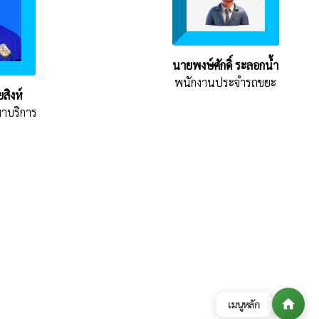
นายพงษ์ศักดิ์ ระลอกน้ำ
พนักงานประจำรถขยะ
สิงห์
มาบริการ
home
เมนูหลัก