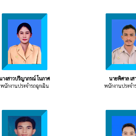
นางสาวปริญาภรณ์ โนภาศ
นายพิศาล เส
พนักงานประจำรถฉุกเฉิน
พนักงานประจำร