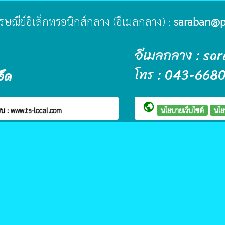
ไปรษณีย์อิเล็กทรอนิกส์กลาง (อีเมลกลาง) :
saraban@p
อีเมลกลาง : sa
โทร : 043-668
อ็ด
public
บ :
www.ts-local.com
นโยบายเว็บไซต์
นโย