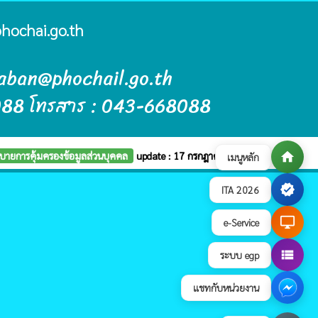
hochai.go.th
raban@phochail.go.th
088 โทรสาร : 043-668088
บายการคุ้มครองข้อมูลส่วนบุคคล
update : 17 กรกฎาคม 2569
home
เมนูหลัก
verified
ITA 2026
desktop_windows
e-Service
view_list
ระบบ egp
แชทกับหน่วยงาน