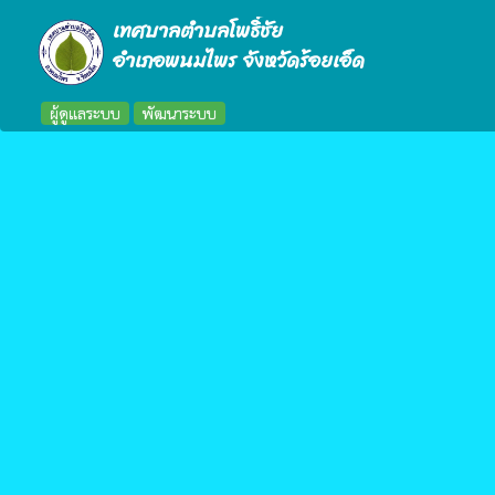
เทศบาลตำบลโพธิ์ชัย
อำเภอพนมไพร จังหวัดร้อยเอ็ด
ผู้ดูแลระบบ
พัฒนาระบบ