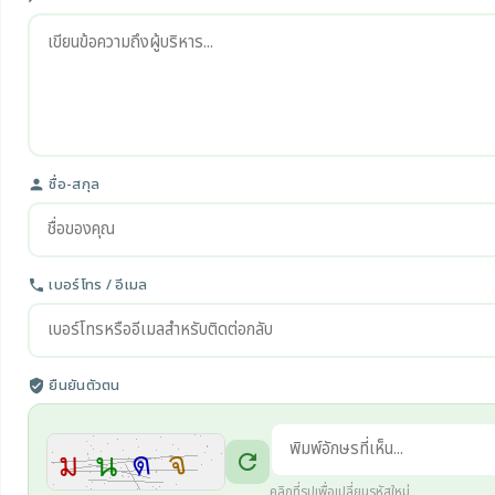
ชื่อ-สกุล
person
เบอร์โทร / อีเมล
phone
ยืนยันตัวตน
verified_user
refresh
คลิกที่รูปเพื่อเปลี่ยนรหัสใหม่