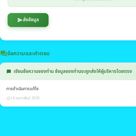
ส่งข้อมูล
send
ข้อความและคำตอบ
question_answer
เขียนข้อความของท่าน ข้อมูลของท่านจะถูกส่งให้ผู้บริหารโดยตรง
chat_bubble
การดำเนินการแก้ไข
16 กุมภาพันธ์ 2565
schedule